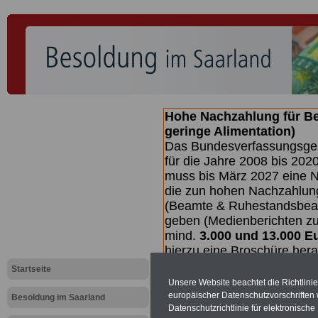
Hohe Nachzahlung für B
geringe Alimentation)
Das Bundesverfassungsgeri
für die Jahre 2008 bis 2020
muss bis
März 2027 eine N
die zun hohen Nachzahlun
(Beamte & Ruhestandsbea
geben (Medienberichten z
mind.
3.000 und 13.000 E
hierzu eine Broschüre her
des Gesetzentwurfs der Bun
Startseite
Quartal.2026 >>>
zur (V
Unsere Website beachtet die Richtlini
europäischer Datenschutzvorschrifte
Besoldung im Saarland
Datenschutzrichtlinie für elektronisch