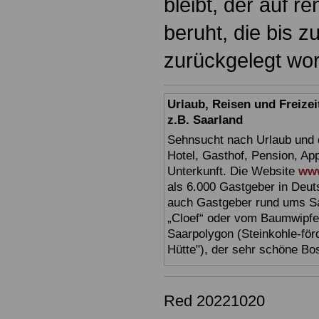
bleibt, der auf r
beruht, die bis
zurückgelegt wor
Urlaub, Reisen und Freize
z.B. Saarland
Sehnsucht nach Urlaub und d
Hotel, Gasthof, Pension, Ap
Unterkunft. Die Website
www
als 6.000 Gastgeber in Deuts
auch Gastgeber rund ums Sa
„Cloef“ oder vom Baumwipfe
Saarpolygon (Steinkohle-för
Hütte"), der sehr schöne Bo
Red 20221020