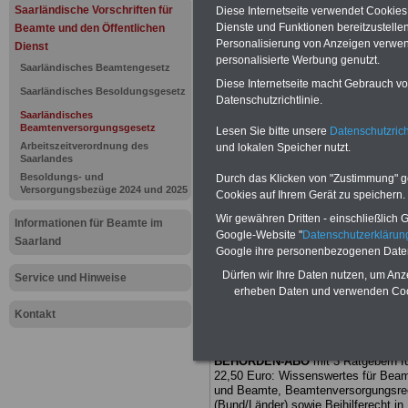
Saarländis
Saarländische Vorschriften für
Diese Internetseite verwendet Cookie
Dienste und Funktionen bereitzustell
Beamte und den Öffentlichen
Beamtenve
Personalisierung von Anzeigen verwende
Dienst
personalisierte Werbung genutzt.
Saarländisches Beamtengesetz
(SBeamtVG)
Diese Internetseite macht Gebrauch von
Saarländisches Besoldungsgesetz
Datenschutzrichtlinie.
Saarländisches
Übergangs
Beamtenversorgungsgesetz
Lesen Sie bitte unsere
Datenschutzrich
Arbeitszeitverordnung des
und lokalen Speicher nutzt.
Zusammentr
Saarlandes
Besoldungs- und
Durch das Klicken von "Zustimmung" geb
Versorgungsbezüge 2024 und 2025
Versorgung
Cookies auf Ihrem Gerät zu speichern.
Wir gewähren Dritten - einschließlich Go
Informationen für Beamte im
Renten nac
Google-Website "
Datenschutzerkläru
Saarland
Google ihre personenbezogenen Date
die Alterss
Dürfen wir Ihre Daten nutzen, um Anz
Service und Hinweise
erheben Daten und verwenden Cook
Landwirte
Kontakt
BEHÖRDEN-ABO
mit 3 Ratgebern fü
22,50 Euro: Wissenswertes für Bea
und Beamte, Beamtenversorgungsre
(Bund/Länder) sowie Beihilferecht i