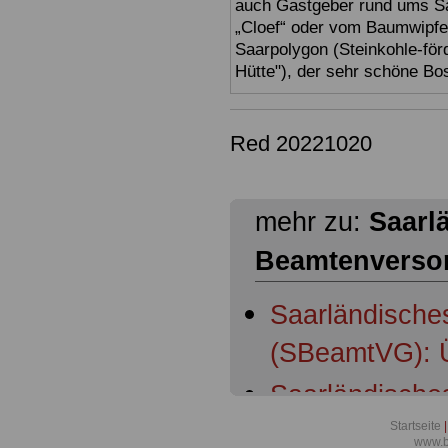
auch Gastgeber rund ums Sa
„Cloef“ oder vom Baumwipfe
Saarpolygon (Steinkohle-för
Hütte"), der sehr schöne Bo
Red 20221020
mehr zu:
Saarl
Beamtenverso
Saarländische
(SBeamtVG): Ü
Saarländische
(SBeamtVG): §
Startseite
|
www.b