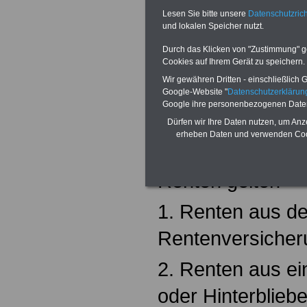
Lesen Sie bitte unsere
Datenschutzrich
und lokalen Speicher nutzt.
§ 66
Zusamment
Durch das Klicken von "Zustimmung" geb
Cookies auf Ihrem Gerät zu speichern.
Versorgungsbe
Wir gewähren Dritten - einschließlich Go
Google-Website "
Datenschutzerkläru
(1) Versorgungs
Google ihre personenbezogenen Date
Renten nur bis z
Dürfen wir Ihre Daten nutzen, um Anz
erheben Daten und verwenden Cook
2 bezeichneten H
Renten gelten
1. Renten aus de
Rentenversicher
2. Renten aus ein
oder Hinterblieb