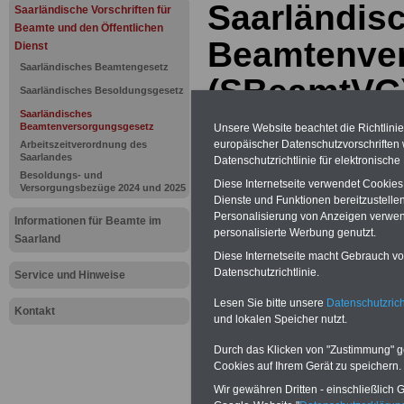
Saarländis
Saarländische Vorschriften für
Beamte und den Öffentlichen
Beamtenve
Dienst
Saarländisches Beamtengesetz
(SBeamtVG)
Saarländisches Besoldungsgesetz
Saarländisches
Versorgung
Beamtenversorgungsgesetz
Unsere Website beachtet die Richtlini
europäischer Datenschutzvorschrifte
Arbeitszeitverordnung des
Falle eines
Saarlandes
Datenschutzrichtlinie für elektronisch
Besoldungs- und
Diese Internetseite verwendet Cookie
Versorgungsbezüge 2024 und 2025
Dienstherr
Dienste und Funktionen bereitzustell
Personalisierung von Anzeigen verwende
Informationen für Beamte im
86
personalisierte Werbung genutzt.
Saarland
Diese Internetseite macht Gebrauch von
Datenschutzrichtlinie.
Service und Hinweise
BEHÖRDEN-ABO
mit 3 Ratgebern fü
22,50 Euro: Wissenswertes für Bea
Lesen Sie bitte unsere
Datenschutzrich
Kontakt
und Beamte, Beamtenversorgungsre
und lokalen Speicher nutzt.
(Bund/Länder) sowie Beihilferecht i
Ländern. Alle 3 Ratgeber sind übersic
Durch das Klicken von "Zustimmung" geb
gegliedert und erläutern auch kompliz
Cookies auf Ihrem Gerät zu speichern.
Sachverhalte verständlich (auch geei
Beamtinnen und Beamte sowie Tari
Wir gewähren Dritten - einschließlich Go
des Saarlandes).
.