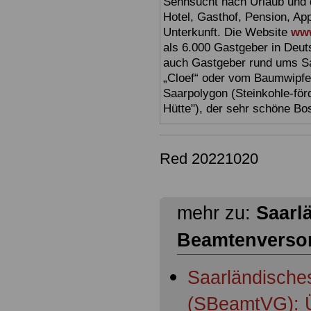
Sehnsucht nach Urlaub und d
Hotel, Gasthof, Pension, Ap
Unterkunft. Die Website
www
als 6.000 Gastgeber in Deuts
auch Gastgeber rund ums Sa
„Cloef“ oder vom Baumwipfe
Saarpolygon (Steinkohle-för
Hütte"), der sehr schöne Bo
Red 20221020
mehr zu:
Saarl
Beamtenverso
Saarländische
(SBeamtVG): Ü