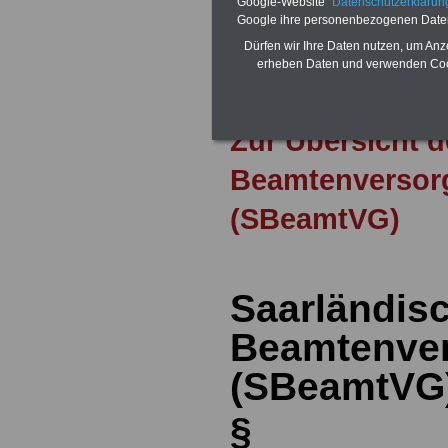
Google-Website "
Datenschutzerkläru
Das
BEHÖRDEN-ABO
>>> kann hie
Google ihre personenbezogenen Date
werden
Dürfen wir Ihre Daten nutzen, um Anz
erheben Daten und verwenden Cook
Zur Übersicht 
Beamtenversor
(SBeamtVG)
Saarländis
Beamtenve
(SBeamtVG
§