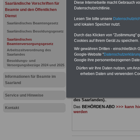
Saarländis
Diese Internetseite macht Gebrauch von
Saarländische Vorschriften für
Datenschutzrichtlinie.
Beamte und den Öffentlichen
Beamtenve
Dienst
Lesen Sie bitte unsere
Datenschutzrich
Saarländisches Beamtengesetz
und lokalen Speicher nutzt.
(SBeamtVG)
Saarländisches Besoldungsgesetz
Durch das Klicken von "Zustimmung" geb
Saarländisches
Versorgung
Cookies auf Ihrem Gerät zu speichern.
Beamtenversorgungsgesetz
Wir gewähren Dritten - einschließlich Go
Arbeitszeitverordnung des
Google-Website "
Datenschutzerkläru
Saarlandes
BEHÖRDEN-ABO
mit 3 Ratgebern fü
Google ihre personenbezogenen Date
Besoldungs- und
22,50 Euro: Wissenswertes für Bea
Versorgungsbezüge 2024 und 2025
Dürfen wir Ihre Daten nutzen, um Anz
und Beamte, Beamtenversorgungsre
erheben Daten und verwenden Cook
(Bund/Länder) sowie Beihilferecht i
Informationen für Beamte im
Ländern. Alle 3 Ratgeber sind übersic
Saarland
gegliedert und erläutern auch kompliz
Sachverhalte verständlich (auch geei
Beamtinnen und Beamte sowie Tari
Service und Hinweise
des Saarlandes).
.
Das
BEHÖRDEN-ABO
>>> kann hie
Kontakt
werden