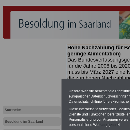
Hohe Nachzahlung für B
geringe Alimentation)
Das Bundesverfassungsgeri
für die Jahre 2008 bis 2020
muss bis
März 2027 eine N
die zun hohen Nachzahlun
(Beamte & Ruhestandsbea
geben (Medienberichten z
Unsere Website beachtet die Richtlini
mind.
3.000 und 13.000 E
europäischer Datenschutzvorschrifte
Datenschutzrichtlinie für elektronisch
hierzu eine Broschüre her
des Gesetzentwurfs der Bun
Diese Internetseite verwendet Cookie
Startseite
Quartal.2026 >>>
zur (V
Dienste und Funktionen bereitzustell
Personalisierung von Anzeigen verwende
Besoldung im Saarland
personalisierte Werbung genutzt.