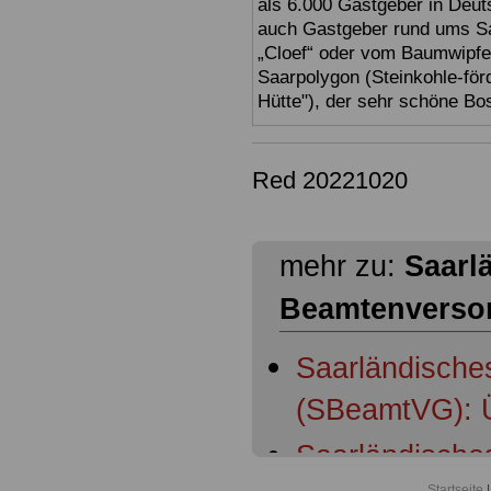
als 6.000 Gastgeber in Deuts
auch Gastgeber rund ums Sa
„Cloef“ oder vom Baumwipfe
Saarpolygon (Steinkohle-för
Hütte"), der sehr schöne Bo
Red 20221020
mehr zu:
Saarl
Beamtenverso
Saarländische
(SBeamtVG): Ü
Saarländische
Startseite
|