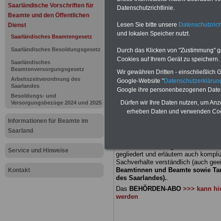
Saarländis
Saarländische Vorschriften für
Datenschutzrichtlinie.
Beamte und den Öffentlichen
Beamtenges
Lesen Sie bitte unsere
Datenschutzrich
Dienst
und lokalen Speicher nutzt.
Saarländisches Beamtengesetz
Ablieferung
Saarländisches Besoldungsgesetz
Durch das Klicken von "Zustimmung" geb
Cookies auf Ihrem Gerät zu speichern.
Saarländisches
politische
Beamtenversorgungsgesetz
Wir gewähren Dritten - einschließlich Go
Arbeitszeitverordnung des
Google-Website "
Datenschutzerkläru
Beamte
Saarlandes
Google ihre personenbezogenen Date
Besoldungs- und
Dürfen wir Ihre Daten nutzen, um Anz
Versorgungsbezüge 2024 und 2025
erheben Daten und verwenden Cook
BEHÖRDEN-ABO
mit 3 Ratgebern fü
Informationen für Beamte im
22,50 Euro: Wissenswertes für Bea
und Beamte, Beamtenversorgungsre
Saarland
(Bund/Länder) sowie Beihilferecht i
Ländern. Alle 3 Ratgeber sind übersic
Service und Hinweise
gegliedert und erläutern auch kompliz
Sachverhalte verständlich (auch geei
Beamtinnen und Beamte sowie Tari
Kontakt
des Saarlandes).
.
Das
BEHÖRDEN-ABO
>>> kann hie
werden