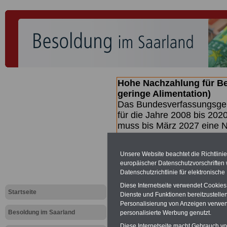
Hohe Nachzahlung für B
geringe Alimentation)
Das Bundesverfassungsgeri
für die Jahre 2008 bis 2020
muss bis
März 2027 eine N
die zun hohen Nachzahlun
(Beamte & Ruhestandsbea
Unsere Website beachtet die Richtlini
geben (Medienberichten z
europäischer Datenschutzvorschrifte
mind.
3.000 und 13.000 E
Datenschutzrichtlinie für elektronisch
hierzu eine Broschüre her
Diese Internetseite verwendet Cookie
des Gesetzentwurfs der Bun
Startseite
Dienste und Funktionen bereitzustell
Quartal.2026 >>>
zur (V
Personalisierung von Anzeigen verwende
Besoldung im Saarland
personalisierte Werbung genutzt.
Diese Internetseite macht Gebrauch von