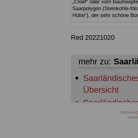
„Cloef“ oder vom Baumwipfe
Saarpolygon (Steinkohle-för
Hütte"), der sehr schöne Bo
Red 20221020
mehr zu:
Saarl
Saarländisch
Übersicht
Saarländische
Geltungsberei
Startseite
|
www.b
Saarländische