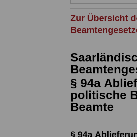
Zur Übersicht 
Beamtengesetz
Saarländis
Beamtenges
§ 94a
Ablie
politische
Beamte
§ 94a
Ablieferun