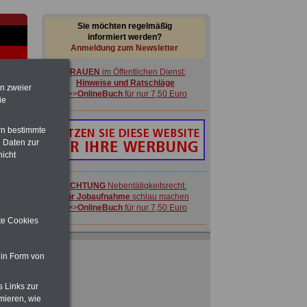
Sie möchten regelmäßig
informiert werden?
Anmeldung zum Newsletter
FRAUEN
im Öffentlichen Dienst:
Hinweise und Ratschläge
en zweier
>>>
OnlineBuch
für nur 7,50 Euro
ie
rn bestimmte
 Daten zur
nicht
-
ACHTUNG
Nebentätigkeitsrecht:
vor Jobaufnahme
schlau machen
>>>
OnlineBuch
für nur 7,50 Euro
ite Cookies
Ratgeber für nur 7,50 Euro
Beihilfe
in Bund und Ländern oder zum
 in Form von
Beamtenversorgungsrecht
 zu
 Öff.
s Links zur
m Jahr
FRAUEN
im Öffentlichen Dienst:
mieren, wie
Hinweise und Ratschläge