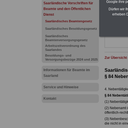
Ländern. Alle
Google ihre 
Saarländische Vorschriften für
gegliedert un
Beamte und den Öffentlichen
Dürfen wir I
Sachverhalte 
erheben D
Dienst
Beamtinnen 
des Saarland
Saarländisches Beamtengesetz
Das
BEHÖR
Saarländisches Besoldungsgesetz
werden
Saarländisches
Beamtenversorgungsgesetz
Arbeitszeitverordnung des
Saarlandes
Besoldungs- und
Zur Übersicht
Versorgungsbezüge 2024 und 2025
Saarländi
Informationen für Beamte im
Saarland
§ 84
Nebent
Service und Hinweise
4. Nebentätigk
§ 84
Nebentäti
Kontakt
(1) Nebentätig
(2) Nebenamt i
öffentlich-rech
(3) Nebenbeschä
die nicht in e