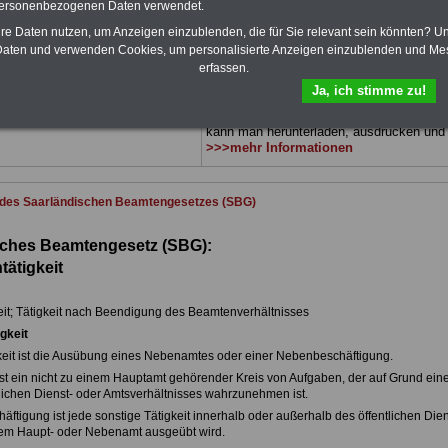
 3 Ratgeber sind übersichtlich
herunterladen, auch für
Beamtinnen und
personenbezogenen Daten verwendet.
d erläutern auch komplizierte
Beamte sowie Tarifbeschäftigte des
hre Daten nutzen, um Anzeigen einzublenden, die für Sie relevant sein könnten? U
verständlich (auch geeignet für
Saarlandes
geeignet: Themen der ücher s
aten und verwenden Cookies, um personalisierte Anzeigen einzublenden und Me
und Beamte sowie Tarifkräfte
Beamtenrecht, Besoldung, Beihilferecht,
es).
.
ums Geld im öffentlichen Dienst,
erfassen.
Beamtenversorgungsrecht,
DEN-ABO
>>> kann hier bestellt
Ja, ich stimme zu!
Nebentätigkeitsrecht, Frauen im öff. Diens
und Berufseinstieg im öff. Dienst. Die eB
kann man herunterladen, ausdrucken und
>>>mehr Informationen
 des Saarländischen Beamtengesetzes (SBG)
sches Beamtengesetz (SBG):
ätigkeit
eit; Tätigkeit nach Beendigung des Beamtenverhältnisses
gkeit
keit ist die Ausübung eines Nebenamtes oder einer Nebenbeschäftigung.
st ein nicht zu einem Hauptamt gehörender Kreis von Aufgaben, der auf Grund ein
tlichen Dienst- oder Amtsverhältnisses wahrzunehmen ist.
ftigung ist jede sonstige Tätigkeit innerhalb oder außerhalb des öffentlichen Dien
inem Haupt- oder Nebenamt ausgeübt wird.