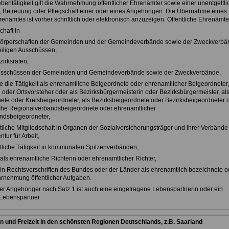
ebentätigkeit gilt die Wahrnehmung öffentlicher Ehrenämter sowie einer unentgeltl
 Betreuung oder Pflegschaft einer oder eines Angehörigen. Die Übernahme eines
renamtes ist vorher schriftlich oder elektronisch anzuzeigen. Öffentliche Ehrenämte
chaft in
skörperschaften der Gemeinden und der Gemeindeverbände sowie der Zweckverbä
iligen Ausschüssen,
zirksräten,
Ausschüssen der Gemeinden und Gemeindeverbände sowie der Zweckverbände,
e die Tätigkeit als ehrenamtliche Beigeordnete oder ehrenamtlicher Beigeordneter,
 oder Ortsvorsteher oder als Bezirksbürgermeisterin oder Bezirksbürgermeister, al
ete oder Kreisbeigeordneter, als Bezirksbeigeordnete oder Bezirksbeigeordneter 
che Regionalverbandsbeigeordnete oder ehrenamtlicher
ndsbeigeordneter,
tliche Mitgliedschaft in Organen der Sozialversicherungsträger und ihrer Verbände
ur für Arbeit,
tliche Tätigkeit in kommunalen Spitzenverbänden,
t als ehrenamtliche Richterin oder ehrenamtlicher Richter,
e in Rechtsvorschriften des Bundes oder der Länder als ehrenamtlich bezeichnete o
rnehmung öffentlicher Aufgaben.
r Angehöriger nach Satz 1 ist auch eine eingetragene Lebenspartnerin oder ein
Lebenspartner.
n und Freizeit in den schönsten Regionen Deutschlands, z.B. Saarland