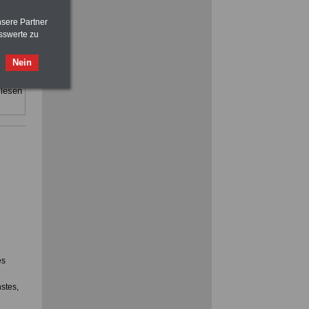
>>>
OnlineBuch
für nur 7,50 Euro
nsere Partner
ind:
sswerte zu
 Rund
Nein
t.
ooks
 lesen
ACHTUNG
Nebentätigkeitsrecht:
vor Jobaufnahme
schlau machen
>>>
OnlineBuch
für nur 7,50 Euro
es
stes,