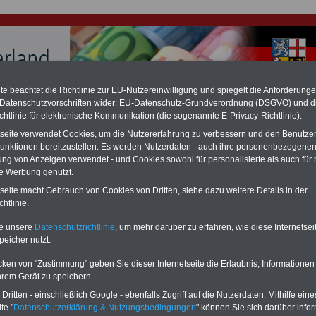
e beachtet die Richtlinie zur EU-Nutzereinwilligung und spiegelt die Anforderung
 Datenschutzvorschriften wider: EU-Datenschutz-Grundverordnung (DSGVO) und d
hlung für Beamte & Ruhestandsbeamte (zu geringe Alimentation)
chtlinie für elektronische Kommunikation (die sogenannte E-Privacy-Richtlinie).
fassungsgericht hat die Landesbesoldung von Berlin für die Jahre 2008 bis
tseite verwendet Cookies, um die Nutzererfahrung zu verbessern und den Benutze
assungswidrig erklärt (Berlin muss bis
März 2027 eine Neuregelung der
unktionen bereitzustellen. Es werden Nutzerdaten - auch ihre personenbezogenen
schließen, die zun hohen Nachzahlungen führen wird). Auch beim Bund
hestandsbeamte) wird es hohe Nachzahlungen geben (Medienberichten
ung von Anzeigen verwendet - und Cookies sowohl für personalisierte als auch für 
en
alle (!) Beamte
zwischen mind.
3.000 und 13.000 Euro
,rechnen. Der INFO
te Werbung genutzt.
hierzu eine Broschüre heraus, die unmittelbar nach dem Beschluss des
tseite macht Gebrauch von Cookies von Dritten, siehe dazu weitere Details in der
s der Bundesregierung vorgelegt wird (im II. Quartal.2026 >>>
zur
htlinie.
ng der Broschüre
.
te unsere
Datenschutzrichtlinie
, um mehr darüber zu erfahren, wie diese Internetse
peicher nutzt.
ches Beamtengesetz (SBG): § 84 Nebentätigkeit
cken von "Zustimmung" geben Sie dieser Internetseite die Erlaubnis, Informationen
-ABO
mit 3 Ratgebern für nur
PDF-SERVICE: 10 Bücher bzw. eBooks
hrem Gerät zu speichern.
Wissenswertes für Beamtinnen
wichtigen Themen für Beamte und dem
ritten - einschließlich Google - ebenfalls Zugriff auf die Nutzerdaten. Mithilfe eine
 Beamtenversorgungsrecht
Dienst
Zum Komplettpreis von 15 Euro i
 sowie Beihilferecht in Bund und
können Sie zehn Bücher als eBook
te "
Datenschutzerklärung & Nutzungsbedingungen
" können Sie sich darüber infor