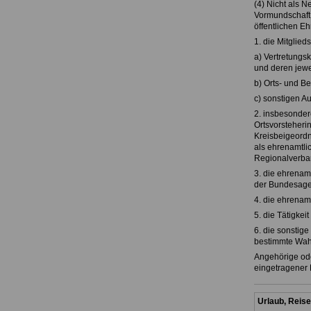
(4) Nicht als N
Vormundschaft,
öffentlichen Eh
1. die Mitglieds
a) Vertretung
und deren jewe
b) Orts- und Be
c) sonstigen 
2. insbesonder
Ortsvorsteherin
Kreisbeigeordn
als ehrenamtli
Regionalverba
3. die ehrenam
der Bundesagent
4. die ehrenam
5. die Tätigkei
6. die sonstig
bestimmte Wah
Angehörige ode
eingetragener 
Urlaub, Reise