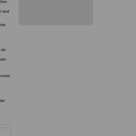
ichen
r sind
nde
 als
s
oder
 sowie
der